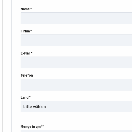
Name *
Firma *
E-Mail *
Telefon
Land *
Menge in qm² *