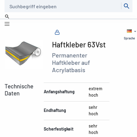
Suche
Sprache
Haftkleber 63Vst
Permanenter
Haftkleber auf
Acrylatbasis
Technische
extrem
Anfangshaftung
Daten
hoch
sehr
Endhaftung
hoch
sehr
Scherfestigkeit
hoch