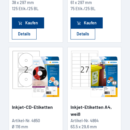
38 x 297 mm
61 x 297 mm
125 Etik./25 BL
75 Etik./25 BL
Kaufen
Kaufen
Details
Details
Inkjet-CD-Etiketten
Inkjet-Etiketten A4,
weiß
Artikel-Nr.
4850
Artikel-Nr.
4864
Ø 116 mm
63,5 x 29,6 mm