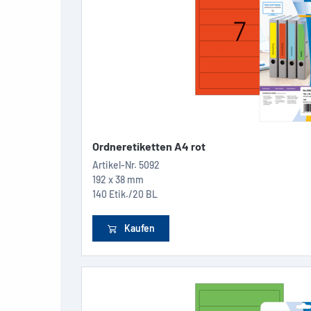
Ordneretiketten A4 rot
Artikel-Nr.
5092
192 x 38 mm
140 Etik./20 BL
Kaufen