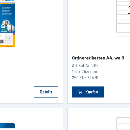
Ordneretiketten A4, weiß
Artikel-Nr.
5119
192 x 25,4 mm
250 Etik./25 BL
Details
Kaufen