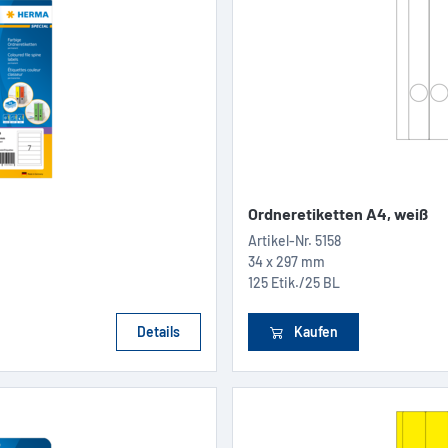
Ordneretiketten A4, weiß
Artikel-Nr.
5158
34 x 297 mm
125 Etik./25 BL
Details
Kaufen