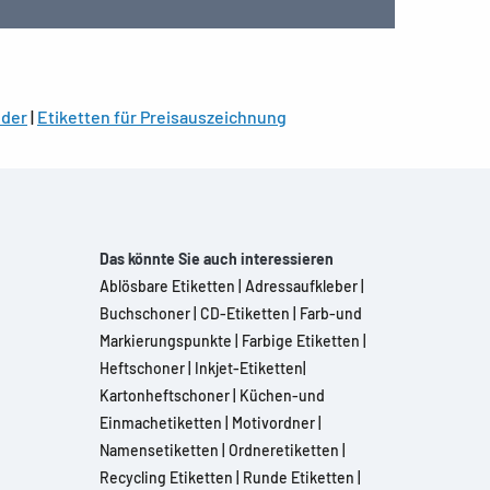
lder
|
Etiketten für Preisauszeichnung
Das könnte Sie auch interessieren
Ablösbare Etiketten
|
Adressaufkleber
|
Buchschoner
|
CD-Etiketten
|
Farb-und
Markierungspunkte
|
Farbige Etiketten
|
Heftschoner
|
Inkjet-Etiketten
|
Kartonheftschoner
|
Küchen-und
Einmachetiketten
|
Motivordner
|
Namensetiketten
|
Ordneretiketten
|
Recycling Etiketten
|
Runde Etiketten
|