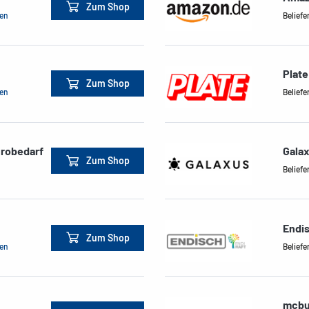
Zum Shop
men
Beliefe
Plate
Zum Shop
men
Beliefe
ürobedarf
Gala
Zum Shop
Beliefe
Endi
Zum Shop
men
Beliefe
mcbu