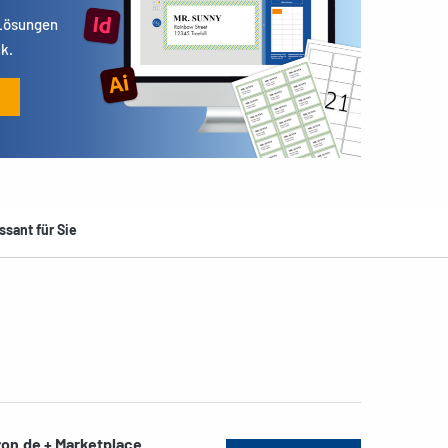
 Lösungen
k.
ssant für Sie
on.de + Marketplace