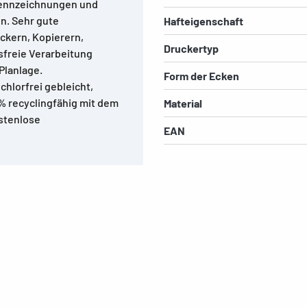
 Kennzeichnungen und
n. Sehr gute
Hafteigenschaft
uckern, Kopierern,
Druckertyp
sfreie Verarbeitung
Planlage.
Form der Ecken
chlorfrei gebleicht,
 % recyclingfähig mit dem
Material
ostenlose
EAN