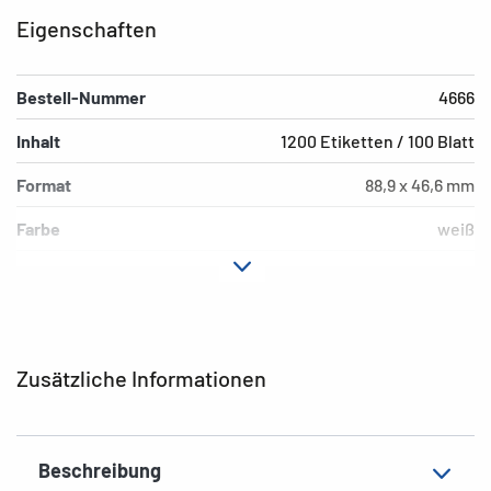
Eigenschaften
Bestell-Nummer
4666
Inhalt
1200 Etiketten / 100 Blatt
Format
88,9 x 46,6 mm
Farbe
weiß
Hafteigenschaft
permanent
Druckertyp
Laser, Copy, Ink
Form der Ecken
abgerundet
Zusätzliche Informationen
Material
Papier, matt
EAN
4008705046664
Beschreibung