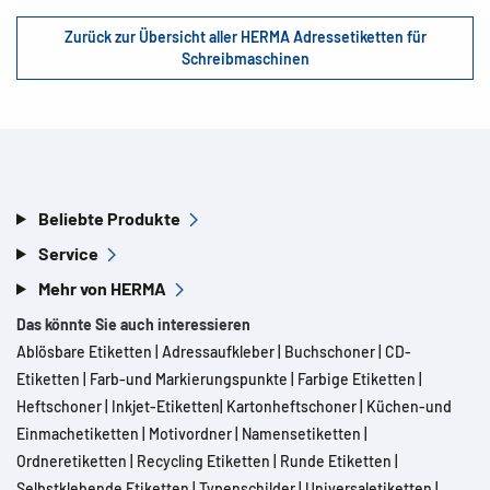
Zurück zur Übersicht aller HERMA Adressetiketten für
Schreibmaschinen
Beliebte Produkte
Service
Mehr von HERMA
Das könnte Sie auch interessieren
Ablösbare Etiketten
|
Adressaufkleber
|
Buchschoner
|
CD-
Etiketten
|
Farb-und Markierungspunkte
|
Farbige Etiketten
|
Heftschoner
|
Inkjet-Etiketten
|
Kartonheftschoner
|
Küchen-und
Einmachetiketten
|
Motivordner
|
Namensetiketten
|
Ordneretiketten
|
Recycling Etiketten
|
Runde Etiketten
|
Selbstklebende Etiketten
|
Typenschilder
|
Universaletiketten
|