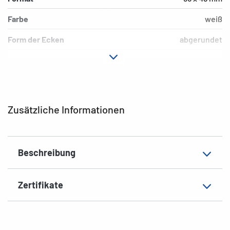
Farbe
weiß
Form der Ecken
abgerundet
Hafteigenschaft
permanent
Material
Papier
Oberfläche
matt
Zusätzliche Informationen
Ausführung
Endlos, leporello-gefalzt
Dicke
82µ
Beschreibung
Grammatur
147 g/m²
EAN
4008705043113
Zertifikate