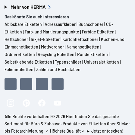
Mehr von HERMA
Das könnte Sie auch interessieren
Ablösbare Etiketten
|
Adressaufkleber
|
Buchschoner
|
CD-
Etiketten
|
Farb-und Markierungspunkte
|
Farbige Etiketten
|
Heftschoner
|
Inkjet-Etiketten
|
Kartonheftschoner
|
Küchen-und
Einmachetiketten
|
Motivordner
|
Namensetiketten
|
Ordneretiketten
|
Recycling Etiketten
|
Runde Etiketten
|
Selbstklebende Etiketten
|
Typenschilder
|
Universaletiketten
|
Folienetiketten
|
Zahlen und Buchstaben
Alle Rechte vorbehalten l© 2026 Hier finden Sie das gesamte
Sortiment für Büro & Zuhause. Produkte von Etiketten über Sticker
bis Fotoarchivierung. ✓ Höchste Qualität ✓ ► Jetzt entdecken!