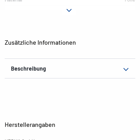
Hafteigenschaft
permanent
Ausführung
Folie transparent
Motiv
Buchstaben A - Z
Zusätzliche Informationen
EAN
4008705041546
Beschreibung
Herstellerangaben