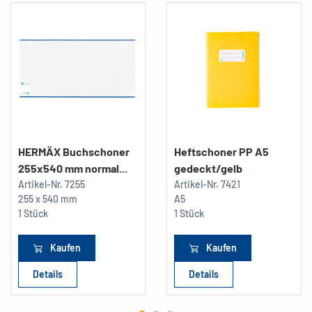
HERMÄX Buchschoner
Heftschoner PP A5
255x540 mm normal...
gedeckt/gelb
Artikel-Nr.
7255
Artikel-Nr.
7421
255 x 540 mm
A5
1 Stück
1 Stück
Kaufen
Kaufen
Details
Details