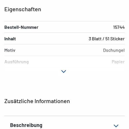
Eigenschaften
Bestell-Nummer
15744
Inhalt
3 Blatt / 51 Sticker
Motiv
Dschungel
Ausführung
Papier
Material
Papier
Hafteigenschaft
permanent
Farbe
bunt
Zusätzliche Informationen
EAN
4008705157445
Beschreibung