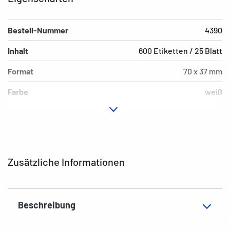
Bestell-Nummer
4390
Inhalt
600 Etiketten / 25 Blatt
Format
70 x 37 mm
Farbe
weiß
Hafteigenschaft
permanent
Druckertyp
Laser, Copy, Ink
Form der Ecken
spitz
Zusätzliche Informationen
Material
Papier, matt
EAN
4008705043908
Beschreibung