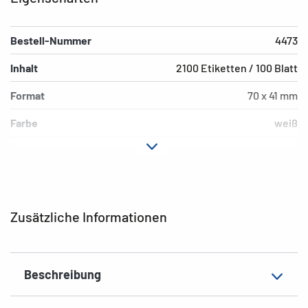
Bestell-Nummer
4473
Inhalt
2100 Etiketten / 100 Blatt
Format
70 x 41 mm
Farbe
weiß
Hafteigenschaft
permanent
Druckertyp
Laser, Copy, Ink
Form der Ecken
spitz
Zusätzliche Informationen
Material
Papier, matt
EAN
4008705044738
Beschreibung