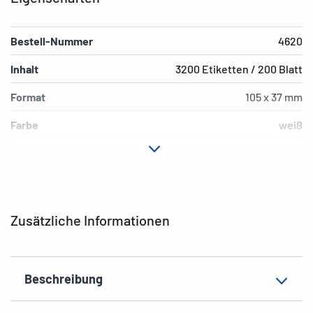
Bestell-Nummer
4620
Inhalt
3200 Etiketten / 200 Blatt
Format
105 x 37 mm
Farbe
weiß
Hafteigenschaft
permanent
Druckertyp
Laser, Copy, Ink
Form der Ecken
spitz
Zusätzliche Informationen
Material
Papier, matt
EAN
4008705046206
Beschreibung