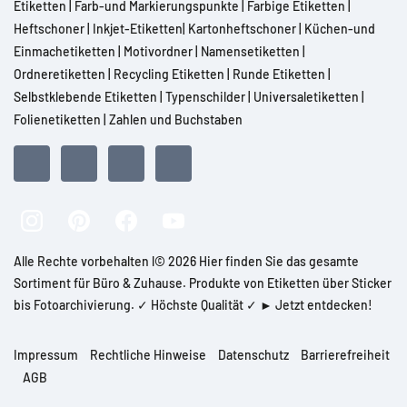
Etiketten
|
Farb-und Markierungspunkte
|
Farbige Etiketten
|
Heftschoner
|
Inkjet-Etiketten
|
Kartonheftschoner
|
Küchen-und
Einmachetiketten
|
Motivordner
|
Namensetiketten
|
Ordneretiketten
|
Recycling Etiketten
|
Runde Etiketten
|
Selbstklebende Etiketten
|
Typenschilder
|
Universaletiketten
|
Folienetiketten
|
Zahlen und Buchstaben
Alle Rechte vorbehalten l© 2026 Hier finden Sie das gesamte
Sortiment für Büro & Zuhause. Produkte von Etiketten über Sticker
bis Fotoarchivierung. ✓ Höchste Qualität ✓ ► Jetzt entdecken!
Impressum
Rechtliche Hinweise
Datenschutz
Barrierefreiheit
AGB