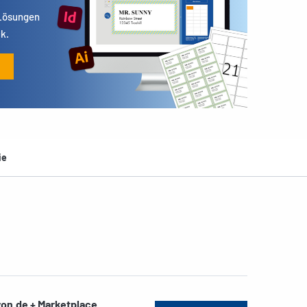
 Lösungen
k.
ie
on.de + Marketplace