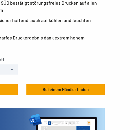
V SÜD bestätigt störungsfreies Drucken auf allen
rn
icher haftend, auch auf kühlen und feuchten
charfes Druckergebnis dank extrem hohem
att
Bei einem Händler finden