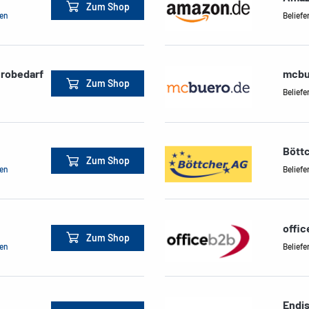
Zum Shop
men
Beliefe
ürobedarf
mcbu
Zum Shop
Beliefe
Bött
Zum Shop
men
Beliefe
offi
Zum Shop
men
Beliefe
Endi