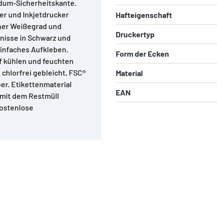
ndum-Sicherheitskante.
er und Inkjetdrucker
Hafteigenschaft
her Weißegrad und
Druckertyp
nisse in Schwarz und
 einfaches Aufkleben.
Form der Ecken
f kühlen und feuchten
chlorfrei gebleicht, FSC®
Material
ber. Etikettenmaterial
EAN
r mit dem Restmüll
Kostenlose