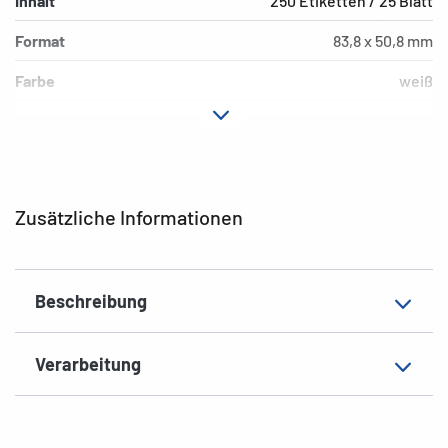
Inhalt
250 Etiketten / 25 Blatt
Format
83,8 x 50,8 mm
Farbe
weiß
Hafteigenschaft
permanent
Druckertyp
Ink
Form der Ecken
abgerundet
Zusätzliche Informationen
Material
Papier, matt
Zusatzeigenschaften
Foto-Qualität
Beschreibung
EAN
4008705088404
Verarbeitung