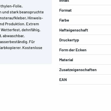
Inhalt
thylen-Folie,
Format
n und stark beanspruchte
nsteraufkleber, Hinweis-
Farbe
nd Produktion. Extrem
. Wetterfest, dehnfähig,
Hafteigenschaft
d, abwaschbar,
Druckertyp
wasserbeständig. Für
Farbkopierer. Kostenlose
Form der Ecken
Material
Zusatzeigenschaften
EAN