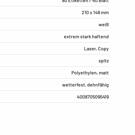
80 Etiketten / 40 Blatt
210 x 148 mm
weiß
extrem stark haftend
Laser, Copy
spitz
Polyethylen, matt
wetterfest, dehnfähig
4008705095419