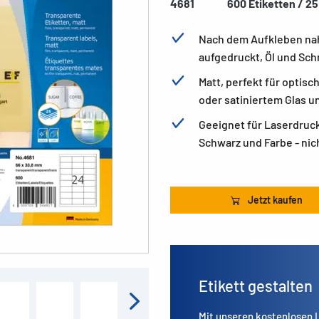
4681
600 Etiketten / 25
Nach dem Aufkleben nahe
aufgedruckt, Öl und Sc
Matt, perfekt für optis
oder satiniertem Glas u
Geeignet für Laserdruck
Schwarz und Farbe - nich
Jetzt kaufen
Etikett gestalten
Mit unseren kostenlosen