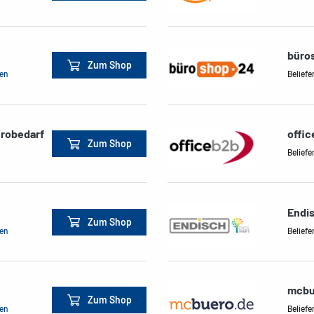
büro
Zum Shop
men
Beliefe
ürobedarf
offi
Zum Shop
Beliefe
Endi
Zum Shop
men
Beliefe
mcbu
Zum Shop
men
Beliefe