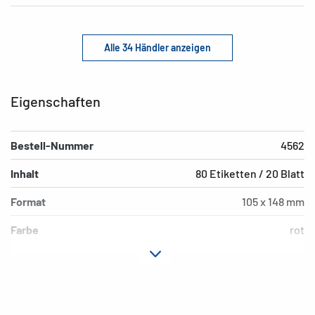
Alle 34 Händler anzeigen
Eigenschaften
Bestell-Nummer
4562
Inhalt
80 Etiketten / 20 Blatt
Format
105 x 148 mm
Farbe
rot
Hafteigenschaft
ablösbar
Druckertyp
Laser, Copy, Ink
Form der Ecken
spitz