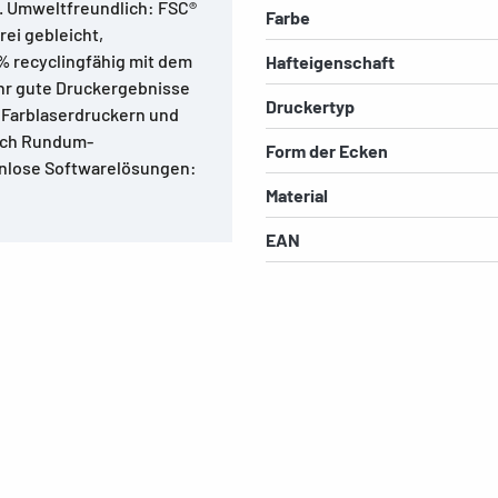
. Umweltfreundlich: FSC®
Farbe
rei gebleicht,
 % recyclingfähig mit dem
Hafteigenschaft
ehr gute Druckergebnisse
Druckertyp
, Farblaserdruckern und
urch Rundum-
Form der Ecken
enlose Softwarelösungen:
Material
EAN