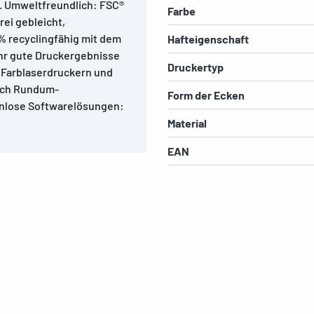
. Umweltfreundlich: FSC®
Farbe
rei gebleicht,
 % recyclingfähig mit dem
Hafteigenschaft
ehr gute Druckergebnisse
Druckertyp
, Farblaserdruckern und
urch Rundum-
Form der Ecken
enlose Softwarelösungen:
Material
EAN