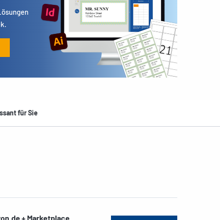
 Lösungen
k.
ssant für Sie
on.de + Marketplace