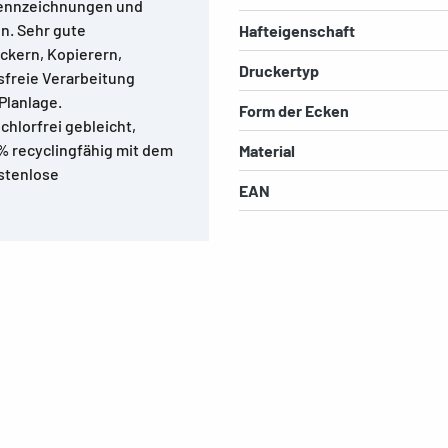
 Kennzeichnungen und
n. Sehr gute
Hafteigenschaft
uckern, Kopierern,
Druckertyp
sfreie Verarbeitung
Planlage.
Form der Ecken
chlorfrei gebleicht,
 % recyclingfähig mit dem
Material
ostenlose
EAN