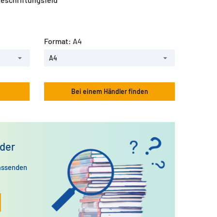
Format:
A4
A4
Bei einem Händler finden
der
assenden