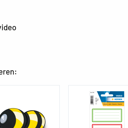
video
eren: