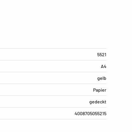
5521
A4
gelb
Papier
gedeckt
4008705055215