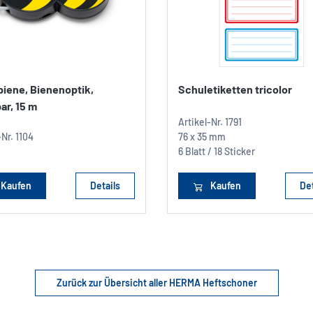
iene, Bienenoptik,
Schuletiketten tricolor
ar, 15 m
Artikel-Nr.
1791
-Nr.
1104
76 x 35 mm
6 Blatt / 18 Sticker
Kaufen
Details
Kaufen
Det
Zurück zur Übersicht aller HERMA Heftschoner