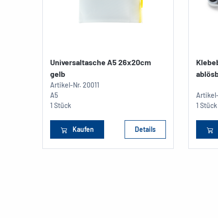
Universaltasche A5 26x20cm
Klebeb
gelb
ablösb
Artikel-Nr.
20011
A5
Artikel
1 Stück
1 Stück
Kaufen
Details