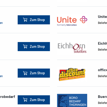
Unite
Zum Shop
men
Beliefe
Eichh
Zum Shop
Beliefe
offic
Zum Shop
men
Beliefe
ürobedarf
Buer
Zum Shop
Beliefe