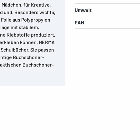
 Mädchen, für Kreative,
Umwelt
nd und. Besonders wichtig
 Folie aus Polypropylen
EAN
äge mit stabilem,
e Klebstoffe produziert,
 verkleben können. HERMA
e Schulbücher. Sie passen
ichtige Buchschoner-
raktischen Buchschoner-