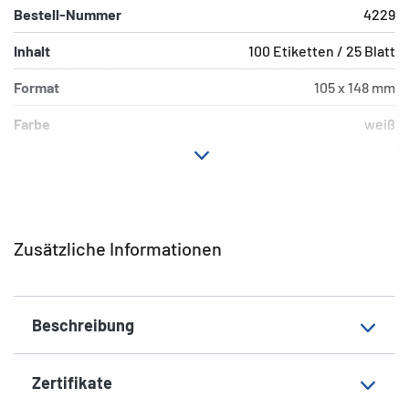
Bestell-Nummer
4229
Inhalt
100 Etiketten / 25 Blatt
Format
105 x 148 mm
Farbe
weiß
Hafteigenschaft
permanent
Druckertyp
Laser, Copy, Ink
Form der Ecken
spitz
Zusätzliche Informationen
Material
Papier, matt
Zusatzeigenschaften
blickdicht
Beschreibung
EAN
4008705042291
Zertifikate