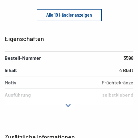
Alle 19 Händler anzeigen
Eigenschaften
Bestell-Nummer
3598
Inhalt
4 Blatt
Motiv
Früchtekränze
Ausführung
selbstklebend
Material
Papier
Hafteigenschaft
permanent
Farbe
bunt
Zusätzliche Informationen