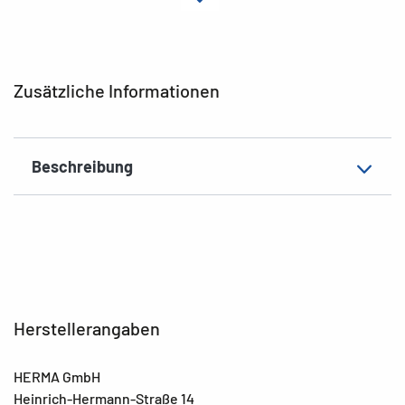
Hafteigenschaft
ablösbar
Material
Acetatseide
EAN
4008705019026
Zusätzliche Informationen
Beschreibung
Herstellerangaben
HERMA GmbH
Heinrich-Hermann-Straße 14