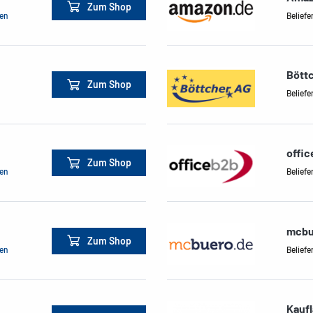
Zum Shop
men
Beliefe
Bött
Zum Shop
Beliefe
offi
Zum Shop
men
Beliefe
mcbu
Zum Shop
men
Beliefe
Kauf