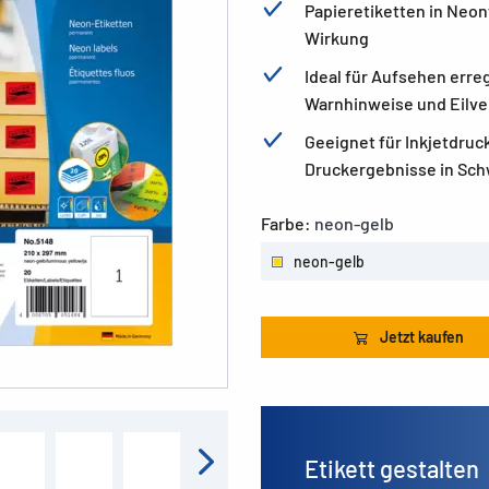
Papieretiketten in Neon
Wirkung
Ideal für Aufsehen err
Warnhinweise und Eilv
Geeignet für Inkjetdruc
Druckergebnisse in Sch
Farbe:
neon-gelb
neon-gelb
Jetzt kaufen
Etikett gestalten