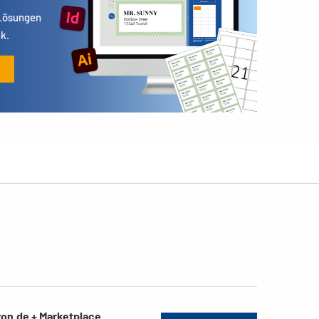
 Lösungen
k.
on.de + Marketplace