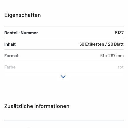
Eigenschaften
Bestell-Nummer
5137
Inhalt
60 Etiketten / 20 Blatt
Format
61 x 297 mm
Farbe
rot
Hafteigenschaft
permanent
Druckertyp
Laser, Copy, Ink
Form der Ecken
abgerundet
Zusätzliche Informationen
Material
Papier, matt
Geeignet für
Ordner, breit/lang