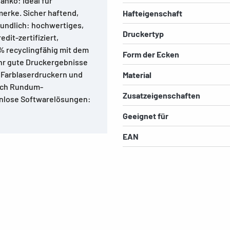
anko: Ideal für
erke. Sicher haftend,
Hafteigenschaft
undlich: hochwertiges,
Druckertyp
dit-zertifiziert,
 % recyclingfähig mit dem
Form der Ecken
ehr gute Druckergebnisse
, Farblaserdruckern und
Material
urch Rundum-
Zusatzeigenschaften
enlose Softwarelösungen:
Geeignet für
EAN