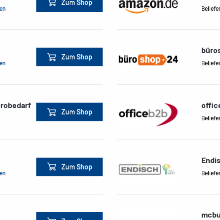
Zum Shop
men
Beliefe
büro
Zum Shop
men
Beliefe
ürobedarf
offi
Zum Shop
Beliefe
Endi
Zum Shop
men
Beliefe
mcbu