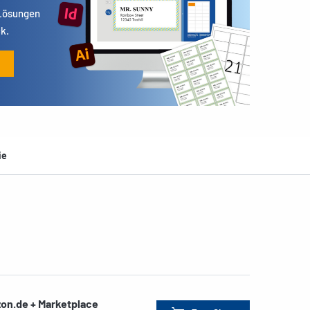
 Lösungen
k.
ie
on.de + Marketplace