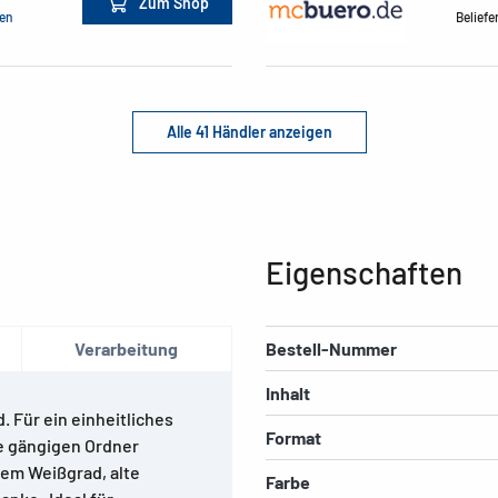
Zum Shop
men
Beliefe
Alle 41 Händler anzeigen
Eigenschaften
Verarbeitung
Bestell-Nummer
Inhalt
. Für ein einheitliches
Format
le gängigen Ordner
hem Weißgrad, alte
Farbe