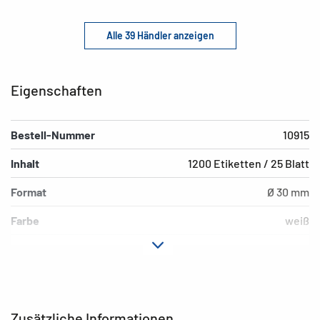
Alle 39 Händler anzeigen
Eigenschaften
Bestell-Nummer
10915
Inhalt
1200 Etiketten / 25 Blatt
Format
Ø 30 mm
Farbe
weiß
Hafteigenschaft
extrem stark haftend
Druckertyp
Laser, Copy, Ink
Material
Papier, matt
Zusätzliche Informationen