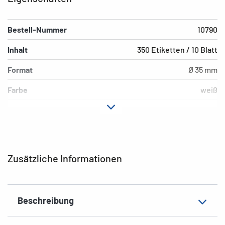
Bestell-Nummer
10790
Inhalt
350 Etiketten / 10 Blatt
Format
Ø 35 mm
Farbe
weiß
Hafteigenschaft
permanent
Druckertyp
Laser, Copy, Ink
Material
Papier, matt
Zusätzliche Informationen
EAN
4008705107907
Beschreibung