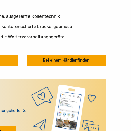
e, ausgereifte Rollentechnik
r konturenscharfe Druckergebnisse
 die Weiterverarbeitungsgeräte
Bei einem Händler finden
dnungshelfer &