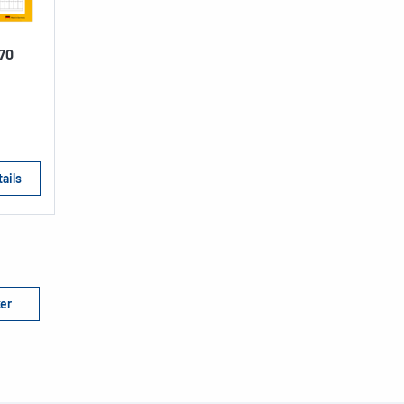
 70
ails
ker