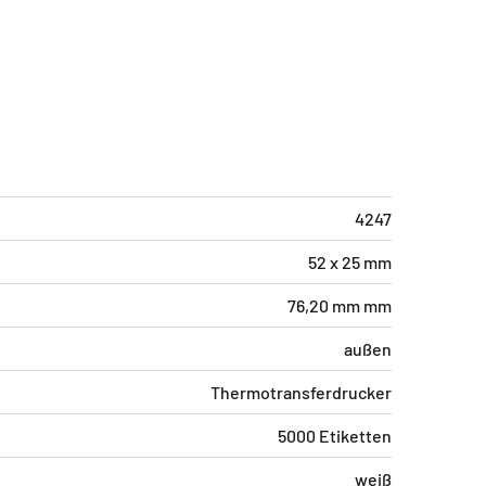
4247
52 x 25 mm
76,20 mm mm
außen
Thermotransferdrucker
5000 Etiketten
weiß