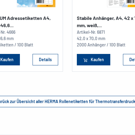
UM Adressetiketten A4,
Stabile Anhänger, A4, 42 x
46,6...
mm, weiß,...
-Nr.
4666
Artikel-Nr.
6871
 46,6 mm
42,0 x 70,0 mm
iketten / 100 Blatt
2000 Anhänger / 100 Blatt
Kaufen
Details
Kaufen
Det
rück zur Übersicht aller HERMA Rollenetiketten für Thermotransferdruc