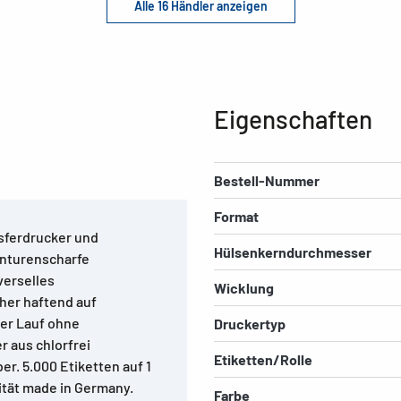
Alle 16 Händler anzeigen
Eigenschaften
Bestell-Nummer
Format
nsferdrucker und
Hülsenkerndurchmesser
onturenscharfe
verselles
Wicklung
her haftend auf
ier Lauf ohne
Druckertyp
r aus chlorfrei
Etiketten/Rolle
er. 5.000 Etiketten auf 1
lität made in Germany.
Farbe