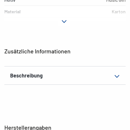
Material
Karton
Farbe
bunt
Zusatzeigenschaften
Gummi-Eckspanner
EAN
4008705195775
Zusätzliche Informationen
Beschreibung
Herstellerangaben