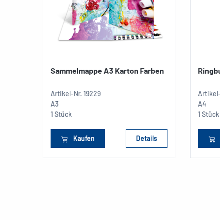
Sammelmappe A3 Karton Farben
Ringb
Artikel-Nr.
19229
Artikel
A3
A4
1 Stück
1 Stück
Kaufen
Details