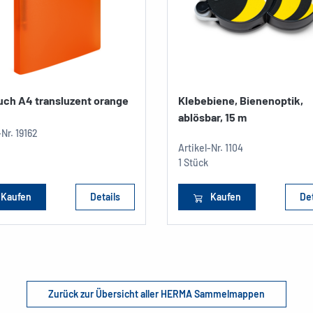
uch A4 transluzent orange
Klebebiene, Bienenoptik,
ablösbar, 15 m
-Nr.
19162
Artikel-Nr.
1104
1 Stück
Kaufen
Details
Kaufen
Det
Zurück zur Übersicht aller HERMA Sammelmappen