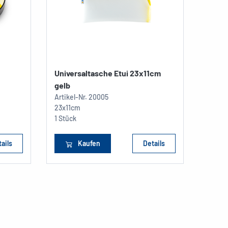
Universaltasche Etui 23x11cm
gelb
Artikel-Nr.
20005
23x11cm
1 Stück
ails
Kaufen
Details