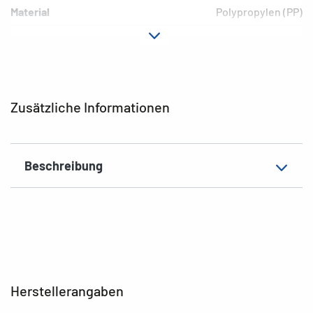
Material
Polypropylen (PP)
Farbe
bunt
Zusatzeigenschaften
Gummi-Eckspanner
EAN
4008705199711
Zusätzliche Informationen
Beschreibung
Herstellerangaben