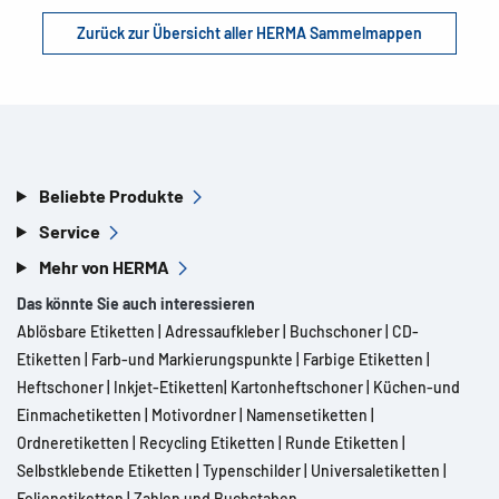
Zurück zur Übersicht aller HERMA Sammelmappen
Beliebte Produkte
Service
Mehr von HERMA
Das könnte Sie auch interessieren
Ablösbare Etiketten
|
Adressaufkleber
|
Buchschoner
|
CD-
Etiketten
|
Farb-und Markierungspunkte
|
Farbige Etiketten
|
Heftschoner
|
Inkjet-Etiketten
|
Kartonheftschoner
|
Küchen-und
Einmachetiketten
|
Motivordner
|
Namensetiketten
|
Ordneretiketten
|
Recycling Etiketten
|
Runde Etiketten
|
Selbstklebende Etiketten
|
Typenschilder
|
Universaletiketten
|
Folienetiketten
|
Zahlen und Buchstaben