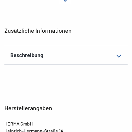
Farbe
Schwarz
Zusatzeigenschaften
Gummi-Eckspanner
EAN
4008705195010
Zusätzliche Informationen
Beschreibung
Herstellerangaben
HERMA GmbH
Heinrich-Hermann-Straße 14