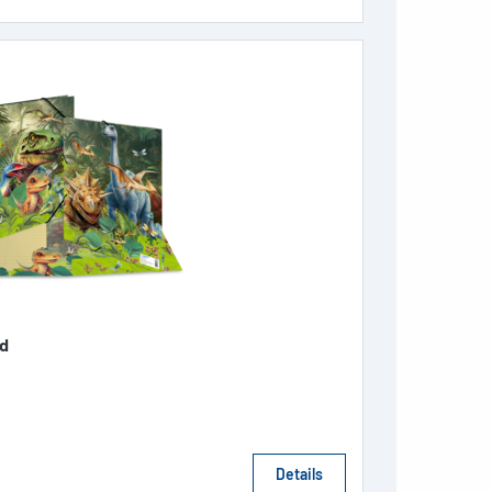
d
Details