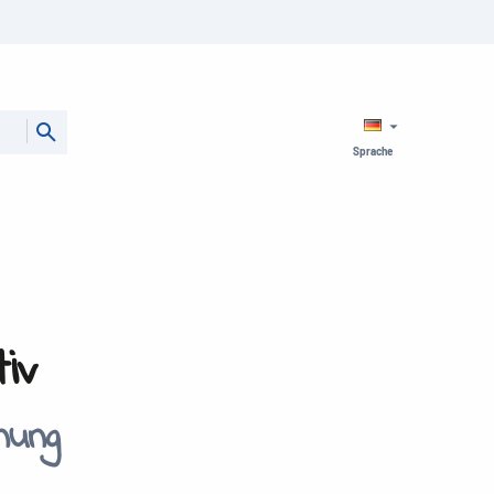
Sprache
iv
nung