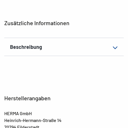
Zusatzeigenschaften
Gummi-Eckspanner
EAN
4008705194532
Zusätzliche Informationen
Beschreibung
Herstellerangaben
HERMA GmbH
Heinrich-Hermann-Straße 14
70794 Filderstadt