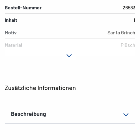
Bestell-Nummer
26583
Inhalt
1
Motiv
Santa Grinch
Material
Plüsch
Farbe
grün
Produktlinie
Dr. Seuss
Produktmerkmale
Füllung aus recyceltem
Zusätzliche Informationen
Kunststoff
EAN
5034566155916
Beschreibung