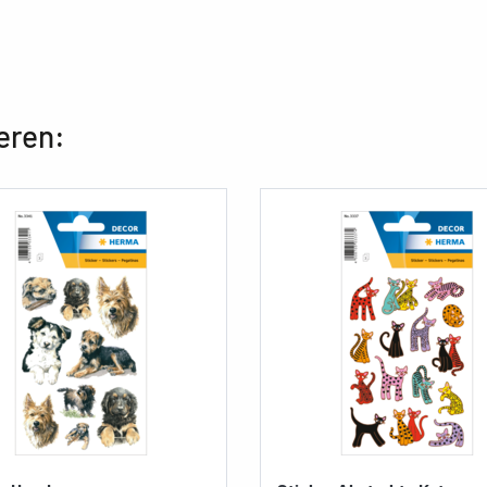
eren: