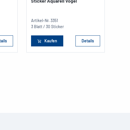
Sticker Aquarell Vögel
Stick
Artikel-Nr.
3351
Artikel
3 Blatt / 30 Sticker
3 Blatt
ails
Kaufen
Details