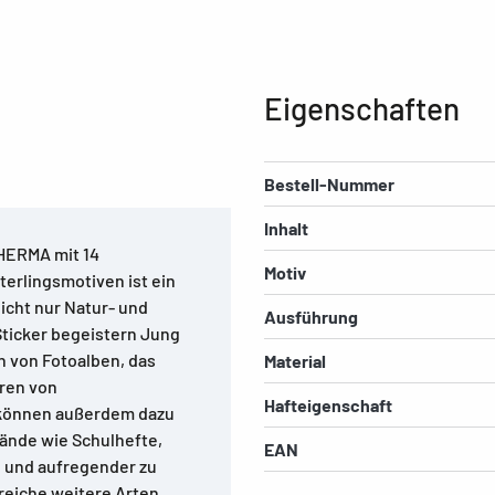
Eigenschaften
Bestell-Nummer
Inhalt
 HERMA mit 14
Motiv
erlingsmotiven ist ein
nicht nur Natur- und
Ausführung
Sticker begeistern Jung
n von Fotoalben, das
Material
eren von
Hafteigenschaft
 können außerdem dazu
ände wie Schulhefte,
EAN
 und aufregender zu
lreiche weitere Arten