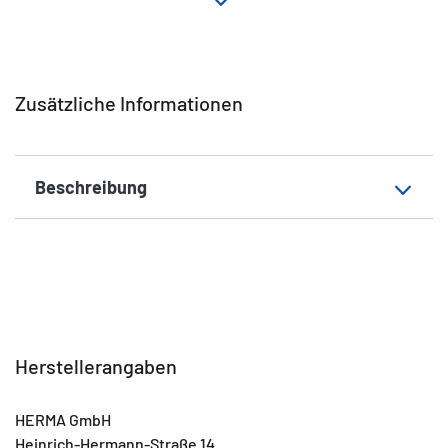
Material
Goldpapier
Hafteigenschaft
permanent
Farbe
gold
Zusätzliche Informationen
EAN
4008705034142
Beschreibung
Herstellerangaben
HERMA GmbH
Heinrich-Hermann-Straße 14