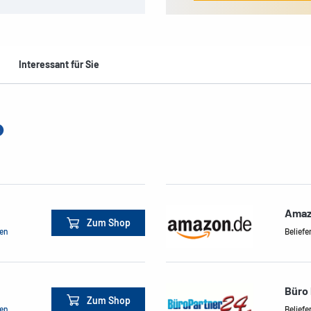
Interessant für Sie
Amaz
Zum Shop
men
Beliefe
Büro 
Zum Shop
men
Beliefe