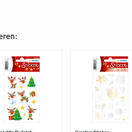
eren:
r Little Rudolph
Creative Sticker