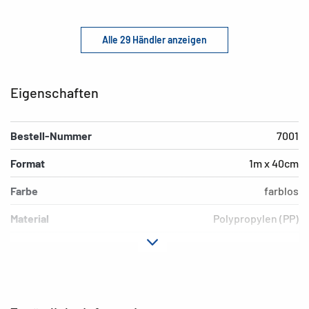
Alle 29 Händler anzeigen
Eigenschaften
Bestell-Nummer
7001
Format
1m x 40cm
Farbe
farblos
Material
Polypropylen (PP)
Ausführung
selbstklebend
Oberfläche
glänzend
EAN
4008705070010