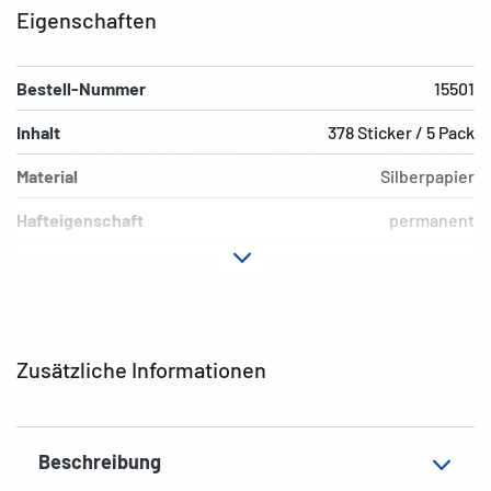
Eigenschaften
Bestell-Nummer
15501
Inhalt
378 Sticker / 5 Pack
Material
Silberpapier
Hafteigenschaft
permanent
Farbe
silber
Motiv
Sterne
EAN
4008705155014
Zusätzliche Informationen
Beschreibung