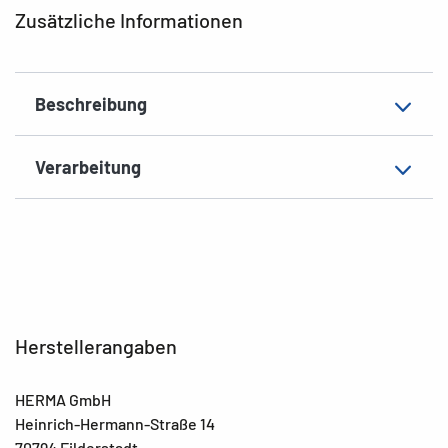
Form der Ecken
spitz
Zusätzliche Informationen
Material
Polyesterfolie, matt
Zusatzeigenschaften
wetterfest, seewasserbeständig
Beschreibung
EAN
4008705080323
Verarbeitung
Herstellerangaben
HERMA GmbH
Heinrich-Hermann-Straße 14
70794 Filderstadt