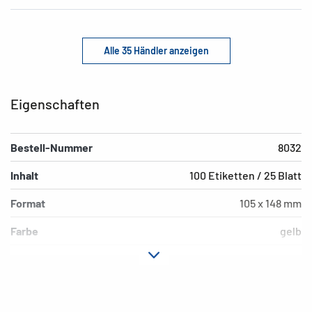
Alle 35 Händler anzeigen
Eigenschaften
Bestell-Nummer
8032
Inhalt
100 Etiketten / 25 Blatt
Format
105 x 148 mm
Farbe
gelb
Hafteigenschaft
extrem stark haftend
Druckertyp
Laser, Copy