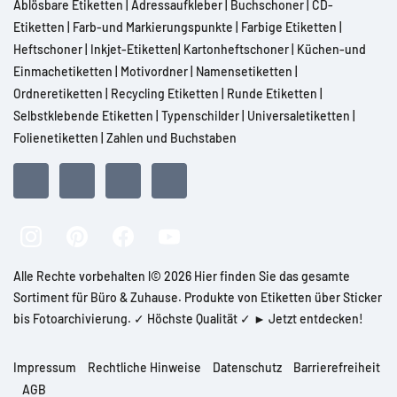
Ablösbare Etiketten
|
Adressaufkleber
|
Buchschoner
|
CD-
Etiketten
|
Farb-und Markierungspunkte
|
Farbige Etiketten
|
Heftschoner
|
Inkjet-Etiketten
|
Kartonheftschoner
|
Küchen-und
Einmachetiketten
|
Motivordner
|
Namensetiketten
|
Ordneretiketten
|
Recycling Etiketten
|
Runde Etiketten
|
Selbstklebende Etiketten
|
Typenschilder
|
Universaletiketten
|
Folienetiketten
|
Zahlen und Buchstaben
Alle Rechte vorbehalten l© 2026 Hier finden Sie das gesamte
Sortiment für Büro & Zuhause. Produkte von Etiketten über Sticker
bis Fotoarchivierung. ✓ Höchste Qualität ✓ ► Jetzt entdecken!
Impressum
Rechtliche Hinweise
Datenschutz
Barrierefreiheit
AGB