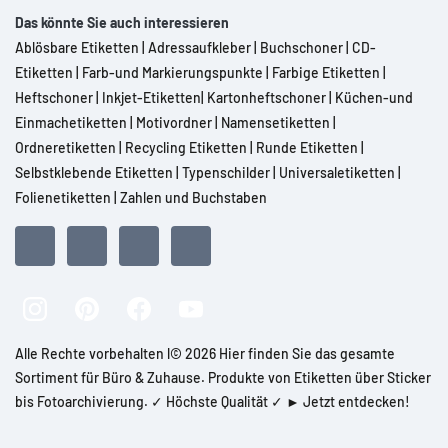
Das könnte Sie auch interessieren
Ablösbare Etiketten
|
Adressaufkleber
|
Buchschoner
|
CD-
Etiketten
|
Farb-und Markierungspunkte
|
Farbige Etiketten
|
Heftschoner
|
Inkjet-Etiketten
|
Kartonheftschoner
|
Küchen-und
Einmachetiketten
|
Motivordner
|
Namensetiketten
|
Ordneretiketten
|
Recycling Etiketten
|
Runde Etiketten
|
Selbstklebende Etiketten
|
Typenschilder
|
Universaletiketten
|
Folienetiketten
|
Zahlen und Buchstaben
Alle Rechte vorbehalten l© 2026 Hier finden Sie das gesamte
Sortiment für Büro & Zuhause. Produkte von Etiketten über Sticker
bis Fotoarchivierung. ✓ Höchste Qualität ✓ ► Jetzt entdecken!