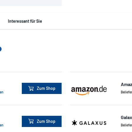
Interessant für Sie
Amaz
Zum Shop
men
Beliefe
Gala
Zum Shop
men
Beliefe