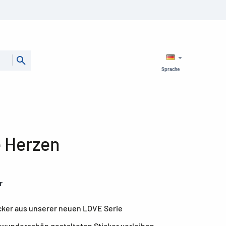
Sprache
e Herzen
r
cker aus unserer neuen LOVE Serie
 wunderschön gestalteten Sticker verleihen