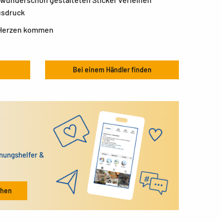
usdruck
 Herzen kommen
Bei einem Händler finden
dnungshelfer &
ehen