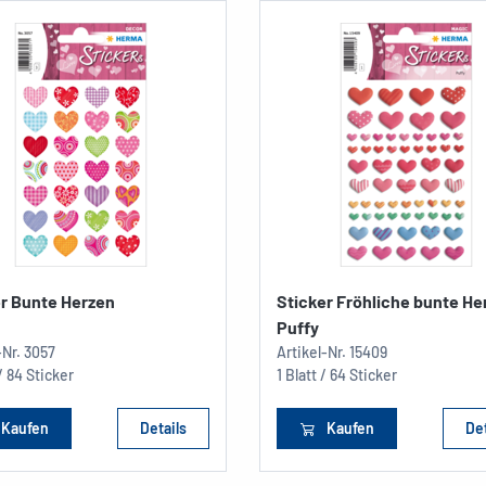
er Bunte Herzen
Sticker Fröhliche bunte He
Puffy
-Nr.
3057
Artikel-Nr.
15409
 / 84 Sticker
1 Blatt / 64 Sticker
Kaufen
Details
Kaufen
Det