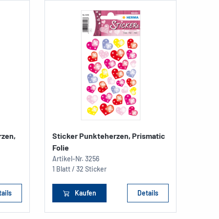
rzen,
Sticker Punkteherzen, Prismatic
CLASS
Folie
bunt
Artikel-Nr.
3256
Artikel
1 Blatt / 32 Sticker
1 Blatt
ails
Kaufen
Details