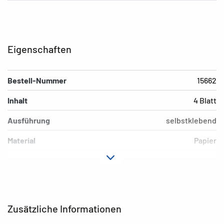
Eigenschaften
Bestell-Nummer
15662
Inhalt
4 Blatt
Ausführung
selbstklebend
Material
Papier
Hafteigenschaft
permanent
Farbe
weiß
EAN
4008705156622
Zusätzliche Informationen